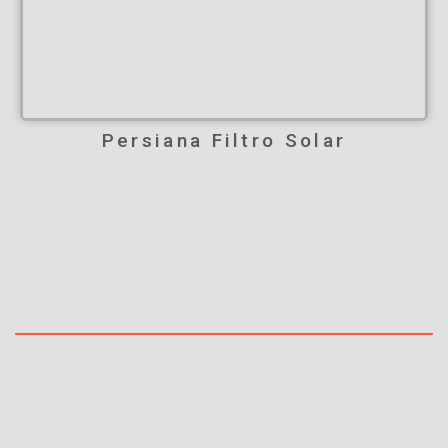
Persiana Filtro Solar
A proteção que te permite ver além!